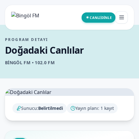
CANLI
DINLE
Kurumsal
PROGRAM DETAYI
Doğadaki Canlılar
Programlar
BINGÖL FM
•
102.0
FM
Yayın Akışı
Frekanslar
Sunucu:
Belirtilmedi
Yayın planı:
1
kayıt
İletişim