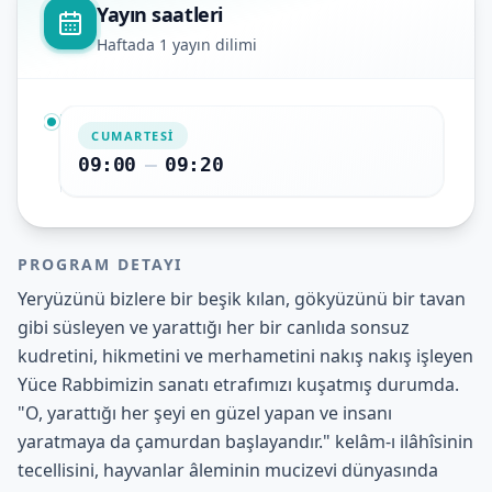
Yayın saatleri
İstek Hattı
Haftada 1 yayın dilimi
CUMARTESI
09:00
–
09:20
PROGRAM DETAYI
Yeryüzünü bizlere bir beşik kılan, gökyüzünü bir tavan
gibi süsleyen ve yarattığı her bir canlıda sonsuz
kudretini, hikmetini ve merhametini nakış nakış işleyen
Yüce Rabbimizin sanatı etrafımızı kuşatmış durumda.
"O, yarattığı her şeyi en güzel yapan ve insanı
yaratmaya da çamurdan başlayandır." kelâm-ı ilâhîsinin
tecellisini, hayvanlar âleminin mucizevi dünyasında