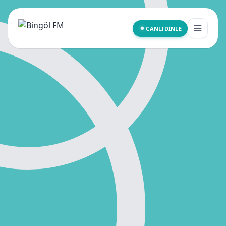
CANLI
DINLE
Kurumsal
Programlar
Yayın Akışı
Frekanslar
İletişim